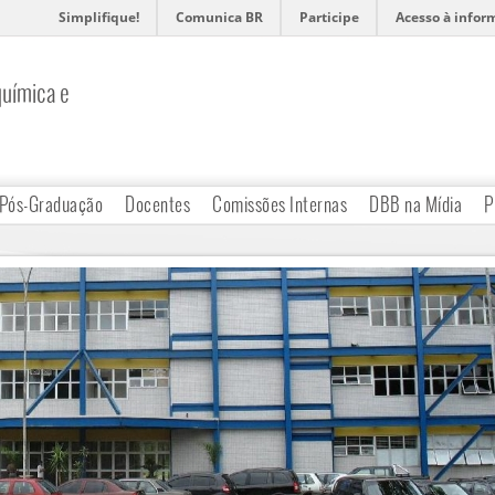
Simplifique!
Comunica BR
Participe
Acesso à infor
uímica e
Pós-Graduação
Docentes
Comissões Internas
DBB na Mídia
P