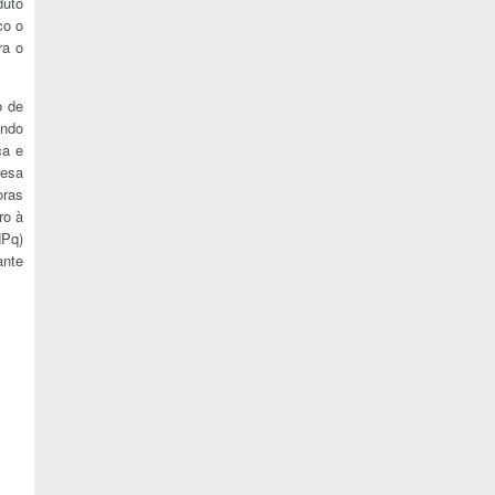
duto
co o
ra o
o de
undo
ca e
resa
oras
ro à
NPq)
ante