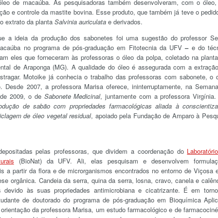
o óleo de macaúba. As pesquisadoras também desenvolveram, com o óleo
ão e controle da mastite bovina. Esse produto, que também já teve o pedid
o extrato da planta
Salvinia auriculata
e derivados.
que a ideia da produção dos sabonetes foi uma sugestão do professor Se
acaúba no programa de pós-graduação em Fitotecnia da UFV
–
e do téc
ram eles que forneceram às professoras o óleo da polpa, coletado na plant
tal de Araponga (MG). A qualidade do óleo é assegurada com a extraçã
estragar. Motoike já conhecia o trabalho das professoras com sabonete, o 
o. Desde 2007, a professora Marisa oferece, ininterruptamente, na Seman
de 2009, o de
Sabonete Medicinal
, juntamente com a professora Virgínia.
odução de sabão com propriedades farmacológicas aliada à conscientiz
iclagem de óleo vegetal residual
, apoiado pela Fundação de Amparo à Pesq
 depositadas pelas professoras, que dividem a coordenação do
Laboratóri
urais
(BioNat) da UFV. Ali, elas pesquisam e desenvolvem formulaç
ais a partir da flora e de microrganismos encontrados no entorno de Viçosa 
se orgânica. Candeia da serra, quina da serra, losna, cravo, canela e calên
devido às suas propriedades antimicrobiana e cicatrizante. É em torn
 estudante de doutorado do programa de pós-graduação em Bioquímica Apli
rientação da professora Marisa, um estudo farmacológico e de farmacociné