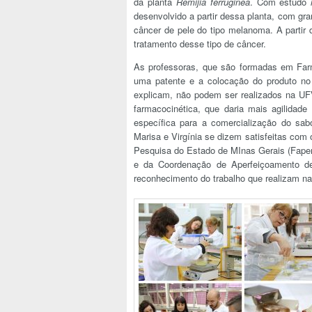
da planta
Remijia ferruginea
. Com estudo
desenvolvido a partir dessa planta, com gr
câncer de pele do tipo melanoma. A partir 
tratamento desse tipo de câncer.
As professoras, que são formadas em Far
uma patente e a colocação do produto no 
explicam, não podem ser realizados na UFV
farmacocinética, que daria mais agilidad
específica para a comercialização do sa
Marisa e Virgínia se dizem satisfeitas co
Pesquisa do Estado de MInas Gerais (Fapem
e da Coordenação de Aperfeiçoamento de
reconhecimento do trabalho que realizam 