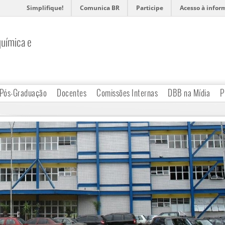
Simplifique!
Comunica BR
Participe
Acesso à infor
uímica e
Pós-Graduação
Docentes
Comissões Internas
DBB na Mídia
P