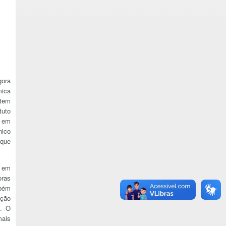
gora
mica
 tem
tuto
, em
nico
que
o em
oras
mbém
ição
e. O
mais