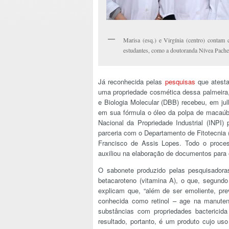
Marisa (esq.) e Virgínia (centro) contam
estudantes, como a doutoranda Nívea Pach
Já reconhecida pelas
pesquisas
que atesta
uma propriedade cosmética dessa palmeira, 
e Biologia Molecular (DBB) recebeu, em ju
em sua fórmula o óleo da polpa de macaúba.
Nacional da Propriedade Industrial (INPI
parceria com o Departamento de Fitotecnia 
Francisco de Assis Lopes. Todo o proce
auxiliou na elaboração de documentos para
O sabonete produzido pelas pesquisador
betacaroteno (vitamina A), o que, segundo
explicam que, “além de ser emoliente, pre
conhecida como retinol – age na manuten
substâncias com propriedades bactericid
resultado, portanto, é um produto cujo us