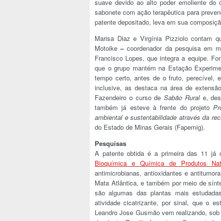
suave devido ao alto poder emoliente d
sabonete com ação terapêutica para prevenç
patente depositado, leva em sua composiçã
Marisa Diaz e Virgínia Pizziolo contam 
Motoike
–
coordenador da pesquisa em m
Francisco Lopes, que integra a equipe. Fo
que o grupo mantém na Estação Experimen
tempo certo, antes de o fruto, perecível, 
inclusive, as destaca na área de extensã
Fazendeiro o curso de
Sabão Rural
e, des
também já esteve à frente do projeto
Pr
ambiental e sustentabilidade através da rec
do Estado de Minas Gerais (Fapemig).
Pesquisas
A patente obtida é a primeira das 11 já
Bioquímica e Química de Produtos Nat
antimicrobianas, antioxidantes e antitumor
Mata Atlântica, e também por meio de sínte
são algumas das plantas mais estudadas 
atividade cicatrizante, por sinal, que o
Leandro Jose Gusmão vem realizando, sob o