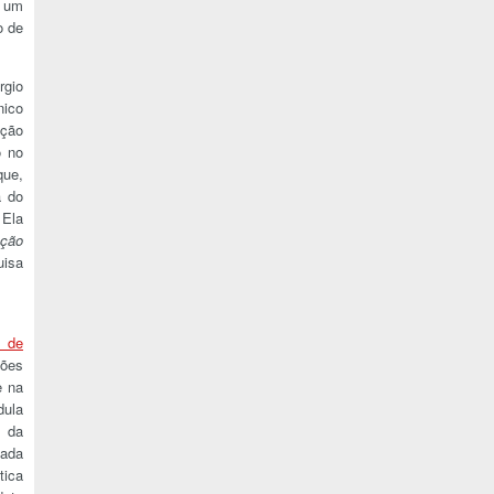
, um
o de
rgio
nico
ação
o no
que,
a do
 Ela
ação
uisa
o de
ões
e na
dula
o da
cada
tica