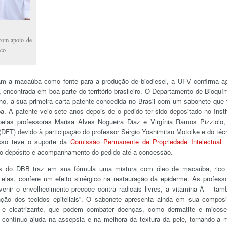
 com apoio de
eco
m a macaúba como fonte para a produção de biodiesel, a UFV confirma a
encontrada em boa parte do território brasileiro. O Departamento de Bioquí
lho, a sua primeira carta patente concedida no Brasil com um sabonete que
 A patente veio sete anos depois de o pedido ter sido depositado no Insti
) pelas professoras Marisa Alves Nogueira Diaz e Virgínia Ramos Pizziolo
(DFT) devido à participação do professor Sérgio Yoshimitsu Motoike e do téc
sso teve o suporte da
Comissão Permanente de Propriedade Intelectual
,
 o depósito e acompanhamento do pedido até a concessão.
as do DBB traz em sua fórmula uma mistura com óleo de macaúba, ric
 elas, confere um efeito sinérgico na restauração da epiderme. As profess
venir o envelhecimento precoce contra radicais livres, a vitamina A – ta
ção dos tecidos epiteliais”. O sabonete apresenta ainda em sua compos
a e cicatrizante, que podem combater doenças, como dermatite e micos
o contínuo ajuda na assepsia e na melhora da textura da pele, tornando-a 