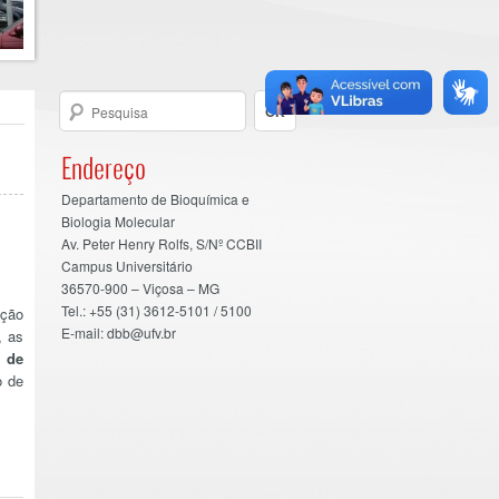
Endereço
Departamento de Bioquímica e
Biologia Molecular
Av. Peter Henry Rolfs, S/Nº CCBII
Campus Universitário
36570-900 – Viçosa – MG
Tel.: +55 (31) 3612-5101 / 5100
ação
E-mail: dbb@ufv.br
, as
o de
o de