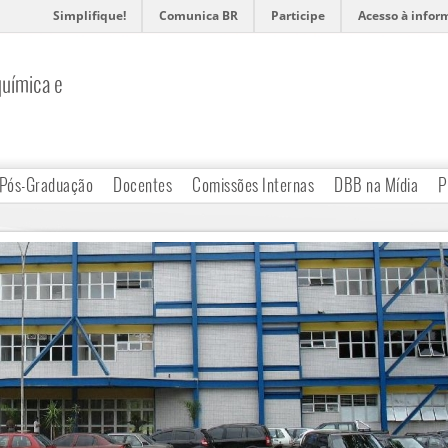
Simplifique!
Comunica BR
Participe
Acesso à infor
uímica e
Pós-Graduação
Docentes
Comissões Internas
DBB na Mídia
P