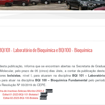
BQI 101 – Laboratório de Bioquímica e BQI 100 – Bioquímica
desta publicação, informa que se encontram abertas na Secretaria de Gradu
olecular, pelo prazo de 05 (cinco) dias úteis, a contar da publicação deste
tores
bolsistas
, nível I, para atuaram na disciplina
BQI 101 – Laboratóri
a
para atuar na disciplina
BQI 100 – Bioquímica Fundamental
pelo períod
a Resolução Nº 03/2019 do CEPE.
cha-de-Inscricao-Selecao-Monitor-2022-2
Baixar
Edital-01-2023-BQI-101-Bolsista1
Baixar
Edital-02-2023-BQI-100-Bolsista
Baixar