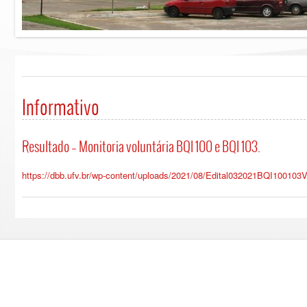
Informativo
Resultado – Monitoria voluntária BQI 100 e BQI 103.
https://dbb.ufv.br/wp-content/uploads/2021/08/Edital032021BQI100103Vo