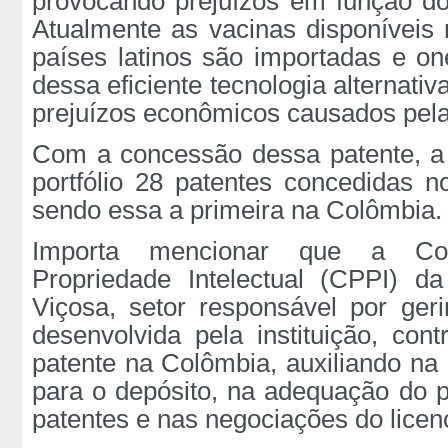
provocando prejuízos em função do
Atualmente as vacinas disponíveis 
países latinos são importadas e one
dessa eficiente tecnologia alternativ
prejuízos econômicos causados pel
Com a concessão dessa patente, a
portfólio 28 patentes concedidas no
sendo essa a primeira na Colômbia.
Importa mencionar que a
Co
Propriedade Intelectual (CPPI) d
Viçosa, setor responsável por gerir
desenvolvida pela instituição, con
patente na Colômbia, auxiliando n
para o depósito, na adequação do pe
patentes e nas negociações do licen