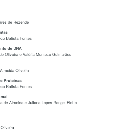
vares de Rezende
ntas
eco Batista Fontes
ento de DNA
 de Oliveira e Valéria Monteze Guimarães
 Almeida Oliveira
de Proteínas
eco Batista Fontes
imal
ia de Almeida e Juliana Lopes Rangel Fietto
Oliveira