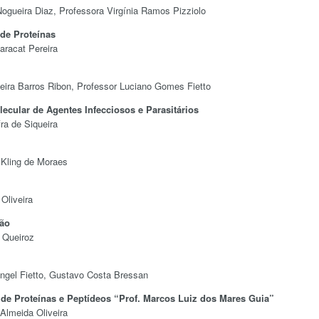
Nogueira Diaz, Professora Virgínia Ramos Pizziolo
de Proteínas
aracat Pereira
veira Barros Ribon, Professor Luciano Gomes Fietto
ecular de Agentes Infecciosos e Parasitários
ra de Siqueira
 Kling de Moraes
Oliveira
ção
 Queiroz
angel Fietto, Gustavo Costa Bressan
de Proteínas e Peptídeos “Prof. Marcos Luiz dos Mares Guia”
 Almeida Oliveira