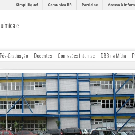
Simplifique!
Comunica BR
Participe
Acesso à infor
uímica e
Pós-Graduação
Docentes
Comissões Internas
DBB na Mídia
P